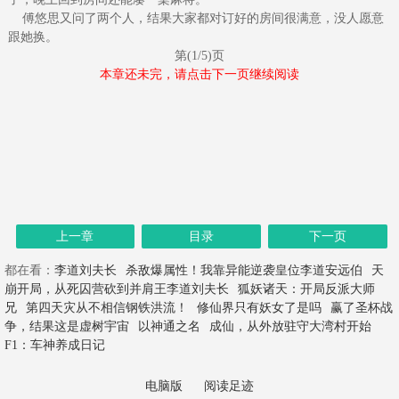
傅悠思又问了两个人，结果大家都对订好的房间很满意，没人愿意
跟她换。
第(1/5)页
本章还未完，请点击下一页继续阅读
上一章
目录
下一页
都在看：
李道刘夫长
杀敌爆属性！我靠异能逆袭皇位李道安远伯
天
崩开局，从死囚营砍到并肩王李道刘夫长
狐妖诸天：开局反派大师
兄
第四天灾从不相信钢铁洪流！
修仙界只有妖女了是吗
赢了圣杯战
争，结果这是虚树宇宙
以神通之名
成仙，从外放驻守大湾村开始
F1：车神养成日记
电脑版
阅读足迹