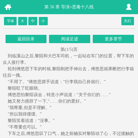
第 56 章 导演×恶毒十八线
字体
大
中
小
关灯
返回目录
阅读足迹
更多章节
第(1/5)页
到临溪山之后,黎陌和大巴车司机，一起站在车门的位置，帮下车的
众人接行李。
轮到傅悠思下车的时候,黎陌刚把手伸出去，傅悠思就果断把行李箱
往后一拽。
“不用了。”傅悠思摆手说道：“行李我自己拎就行。”
黎陌眨了眨眼睛。
傅悠思怕黎陌误会，特意小声说道：“关于你们的……”
她又努力措辞了一下,“……你们的爱好。”
“我尊重,但是不理解。”
“所以我得缓缓。”
黎陌笑着说道：“没事。”
“不尊重也可以。”
下车之后,傅悠思叹了口气，她之前确实对黎陌动了心，不过接触的