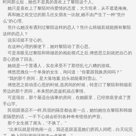
时间那么短，她也不是真的喜欢上了黎陌这个人。
她只是喜欢上了黎陌对待爱情的态度，大方坦承，从不遮遮掩掩。
再和她之前交过的那几任女朋友一比较,她不由产生了一种“凭什
么”的心理。
凭什么她没有遇到过黎陌这样的恋人？凭什么韩烟若就能拥有黎陌
这样的恋人？
说实话挺不甘心的。
在这种心理的驱使下，她对黎陌动了歪心思。
可是亲眼见过黎陌和韩烟若的相处模式之后,傅悠思立刻就把自己的
歪心思收了回去。
她就是一个普通人，实在承受不了那些乱七八糟的游戏。
傅悠思拽住一个单身的女生，询问道：“你要跟我换房间吗？”
“我的那个房间，是大落地窗,抬头就能看到雪山。”
傅悠思之前动歪心思的时候,选房间的时候，特意订了黎陌和韩烟若
旁边的那个房间，本来想的是趁机搞点事情。
可是现在，那个最适合搞事的房间，在她眼里，已经彻底变成了烫
手山芋。
民宿跟酒店不一样,民宿的隔音都会差一点，她怕她住在黎陌和韩烟
若隔壁的话，一不下心就会听到各种奇奇怪怪的声音。
那个女生摇了摇头，“不换了。”
“出来玩就是得热闹一点，我还是跟遥遥她们挤四人间吧，白天玩完
了，晚上回到房间还能凑一桌麻将。”