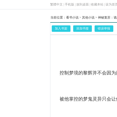
繁體中文
|
手机版
|
放到桌面
|
收藏本站
|
设为首
当前位置：
看书小说
>
其他小说
>
神秘复苏：诡
加入书架
添加书签
错误举报
控制梦境的黎辉并不会因为
被他掌控的梦鬼灵异只会让