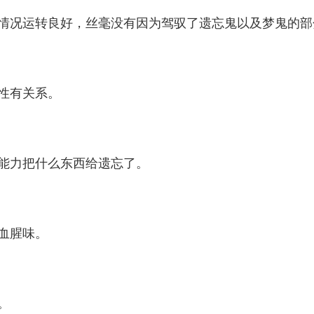
况运转良好，丝毫没有因为驾驭了遗忘鬼以及梦鬼的部
性有关系。
能力把什么东西给遗忘了。
血腥味。
。