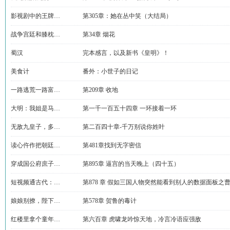
影视剧中的王牌…
第305章：她在丛中笑（大结局）
战争宫廷和膝枕…
第34章 烟花
蜀汉
完本感言，以及新书《皇明》！
美食计
番外：小世子的日记
一路逃荒一路富…
第209章 收地
大明：我姐是马…
第一千一百五十四章 一环接着一环
无敌九皇子，多…
第二百四十章-千万别说你姓叶
读心仵作把朝廷…
第481章找到无字密信
穿成国公府庶子…
第895章 逼宫的当天晚上（四十五）
短视频通古代：…
第878 章 假如三国人物突然能看到别人的数据面板之
娘娘别撩，陛下…
第578章 贺鲁的毒计
红楼里拿个童年…
第六百章 虎啸龙吟惊天地，冷言冷语应强敌