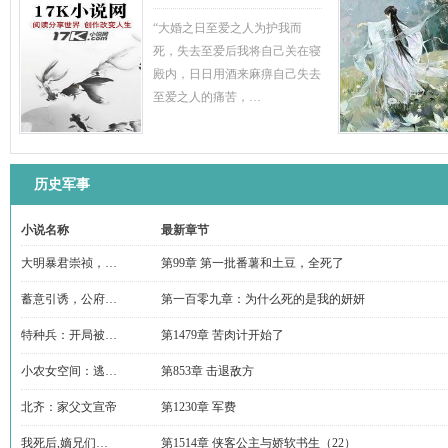
“大婚之日至爱之人为护我而
死，失去至爱后我将自己关在寝
殿内，日日用酒来麻痹自己失去
至爱之人的痛苦，…
历史军事
小说名称
最新章节
大明暴君崇祯，…
第99章 第一批番薯和土豆，全死了
蓄意引诱，公府…
第一百零九章：为什么死的是我的妍妍
特种兵：开局被…
第1479章 苦肉计开始了
小农女空间：逃…
第853章 击退敌方
北齐：家父文宣帝
第1230章 军费
我死后,嫡兄们…
第1514章 侠客公主与娇软书生（22）