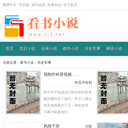
繁體中文
|
手机版
|
放到桌面
|
收藏本站
|
设为首页
首页
玄幻小说
仙侠小说
都市小说
历史军事
网游小说
当前位置：
看书小说
>
历史军事
我制作科普视频，…
吃瓜不吐籽
陈宇并不知道自己制作的科普视
频传播到各个朝代。帝王们通过
科普视频看到了不一样的世界，
不断冲刷着他们…
风雨千辞
洐歌