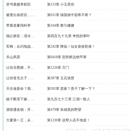
穿书寡嫂养权臣
第153章 小玉受伤
被逐出侯府后，…
第631章 镇国侯中箭疼不疼？
带着老爹闯科举
第164章 教引嬷嬷
独占娇笙：清冷…
第四百九十九章 奇怪的寒叶
军阀：从闪电战…
第242章 降临！仙女座收割者！
关山风雷
第0418章 贺胜桥边铁甲寒
让你当赘婿，不…
第1226章 灭门
让你冒充太子，…
第387章 玉石俱焚
天生做妾命？我…
第392章 苗家？质子了解一下？
娘子断亲下嫁，…
第九百七十三章 江湖一散人
酒馆通各朝：开…
第479章 朱雄英的野望
大夏第一王，从…
第1230章 这帮人忒不地道！